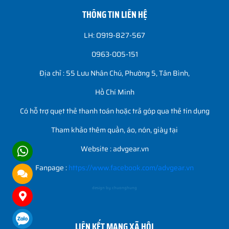
THÔNG TIN LIÊN HỆ
LH: O919-827-567
0963-005-151
Địa chỉ : 55 Lưu Nhân Chú, Phường 5, Tân Bình,
Hồ Chí Minh
Có hỗ trợ quẹt thẻ thanh toán hoặc trả góp qua thẻ tín dụng
Tham khảo thêm quần, áo, nón, giày tại
Website : advgear.vn
Fanpage :
https://www.facebook.com/advgear.vn
design by chuonghung
LIÊN KẾT MẠNG XÃ HỘI