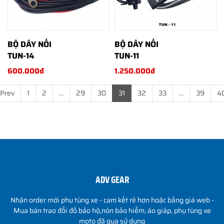
BỘ DÂY NỐI
BỘ DÂY NỐI
TUN-14
TUN-11
600.000đ
1.250.000đ
Prev
1
2
...
29
30
31
32
33
...
39
4
ADV GEAR
Nhận order mới phụ tùng xe - cam kết rẻ hơn hoặc bằng giá web -
Mua bán trao đổi đồ bảo hộ,nón bảo hiểm, áo giáp, phụ tùng xe
moto đã qua sử dụng