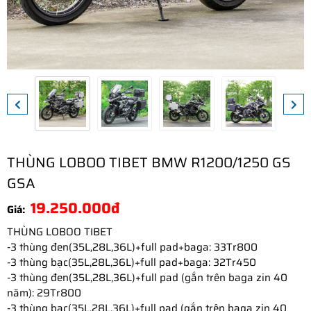
THÙNG LOBOO TIBET BMW R1200/1250 GS
GSA
19.250.000đ
Giá:
THÙNG LOBOO TIBET
-3 thùng đen(
35L,28L,36L
)+full pad+baga: 33Tr800
-3 thùng bạc(
35L,28L,36L
)+full pad+baga: 32Tr450
-3 thùng đen(
35L,28L,36L
)+full pad (gắn trên baga zin 40
năm): 29Tr800
-3 thùng bạc(
35L,28L,36L
)+full pad (gắn trên baga zin 40