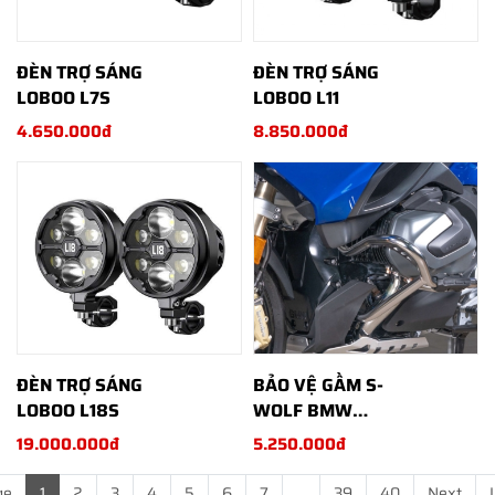
ĐÈN TRỢ SÁNG
ĐÈN TRỢ SÁNG
LOBOO L7S
LOBOO L11
4.650.000đ
8.850.000đ
ĐÈN TRỢ SÁNG
BẢO VỆ GẦM S-
LOBOO L18S
WOLF BMW
R1250RT
19.000.000đ
5.250.000đ
ge
1
2
3
4
5
6
7
...
39
40
Next