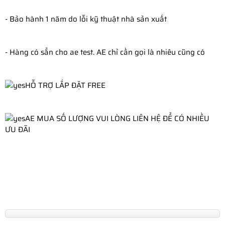
- Bảo hành 1 năm do lỗi kỹ thuật nhà sản xuất
- Hàng có sẳn cho ae test. AE chỉ cần gọi là nhiêu cũng có
HỖ TRỢ LẮP ĐẶT FREE
AE MUA SỐ LƯỢNG VUI LÒNG LIÊN HỆ ĐỂ CÓ NHIỀU 
ƯU ĐÃI