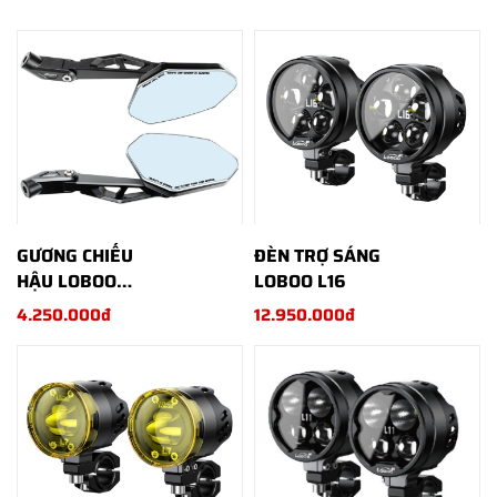
GƯƠNG CHIẾU
ĐÈN TRỢ SÁNG
HẬU LOBOO
LOBOO L16
RM03
4.250.000đ
12.950.000đ