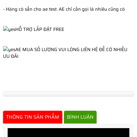
- Hàng có sẳn cho ae test. AE chỉ cần gọi là nhiêu cũng có
HỖ TRỢ LẮP ĐẶT FREE
AE MUA SỐ LƯỢNG VUI LÒNG LIÊN HỆ ĐỂ CÓ NHIỀU 
ƯU ĐÃI
THÔNG TIN SẢN PHẨM
BÌNH LUẬN