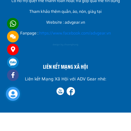
Có hỗ trợ quẹt thẻ thanh toán hoặc trả góp qua thẻ tín dụng
Tham khảo thêm quần, áo, nón, giày tại
Website : advgear.vn
Fanpage :
https://www.facebook.com/advgear.vn
design by chuonghung
LIÊN KẾT MẠNG XÃ HỘI
Liên kết Mạng Xã Hội với ADV Gear nhé:
2023 Copyright ADV Gear
Đang online: 12
Tuần: 6593
Tháng: 7598
Tổng truy cập: 1291885