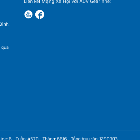
Liên kết Mạng Xã Hội với ADV Gear nhé:
Bình,
p qua
ine: 6
Tuần: 4570
Tháng: 6616
Tổng truy cập: 1290903