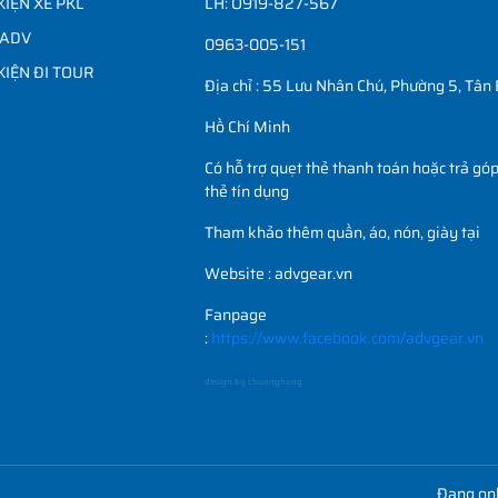
KIỆN XE PKL
LH: O919-827-567
 ADV
0963-005-151
KIỆN ĐI TOUR
Địa chỉ : 55 Lưu Nhân Chú, Phường 5, Tân 
Hồ Chí Minh
Có hỗ trợ quẹt thẻ thanh toán hoặc trả gó
thẻ tín dụng
Tham khảo thêm quần, áo, nón, giày tại
Website : advgear.vn
Fanpage
:
https://www.facebook.com/advgear.vn
design by chuonghung
Đang onl