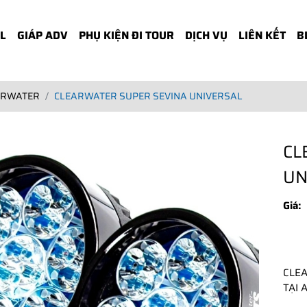
KL
GIÁP ADV
PHỤ KIỆN ĐI TOUR
DỊCH VỤ
LIÊN KẾT
B
ARWATER
CLEARWATER SUPER SEVINA UNIVERSAL
CL
UN
Giá:
CLEA
TẠI 