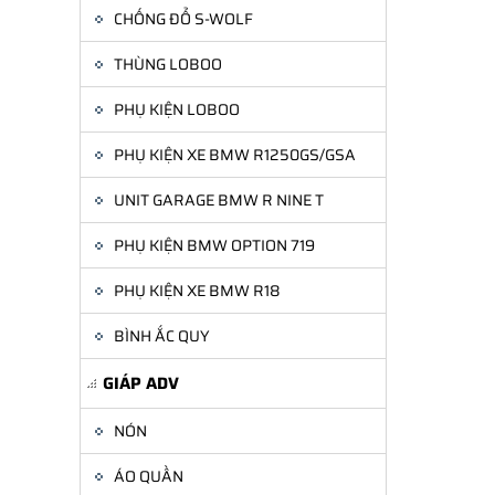
CHỐNG ĐỔ S-WOLF
THÙNG LOBOO
PHỤ KIỆN LOBOO
PHỤ KIỆN XE BMW R1250GS/GSA
UNIT GARAGE BMW R NINE T
PHỤ KIỆN BMW OPTION 719
PHỤ KIỆN XE BMW R18
BÌNH ẮC QUY
GIÁP ADV
NÓN
ÁO QUẦN