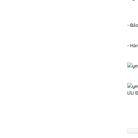
- Bả
- Hàn
ƯU Đ