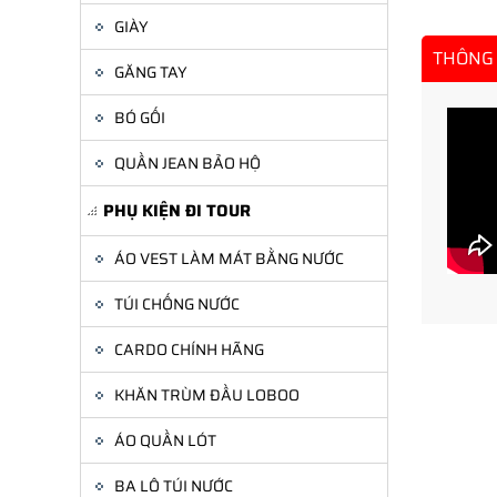
GIÀY
THÔNG 
GĂNG TAY
BÓ GỐI
QUẦN JEAN BẢO HỘ
PHỤ KIỆN ĐI TOUR
ÁO VEST LÀM MÁT BẰNG NƯỚC
TÚI CHỐNG NƯỚC
CARDO CHÍNH HÃNG
KHĂN TRÙM ĐẦU LOBOO
ÁO QUẦN LÓT
BA LÔ TÚI NƯỚC