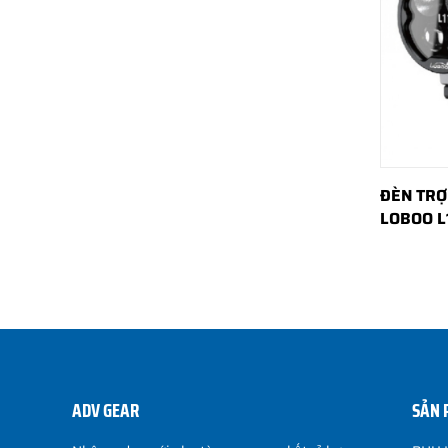
ĐÈN TRỢ
LOBOO L
ADV GEAR
SẢN