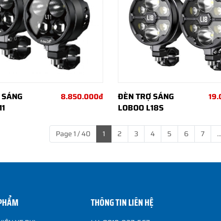
 SÁNG
ĐÈN TRỢ SÁNG
8.850.000đ
19
11
LOBOO L18S
Page 1 / 40
1
2
3
4
5
6
7
..
 PHẨM
THÔNG TIN LIÊN HỆ