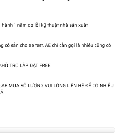
o hành 1 năm do lỗi kỹ thuật nhà sản xuất
g có sẳn cho ae test. AE chỉ cần gọi là nhiêu cũng có
HỖ TRỢ LẮP ĐẶT FREE
AE MUA SỐ LƯỢNG VUI LÒNG LIÊN HỆ ĐỂ CÓ NHIỀU 
ÃI