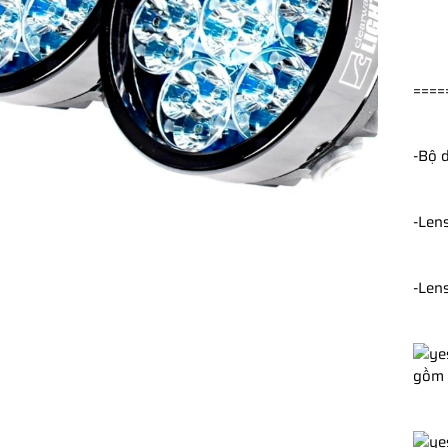
====
-Bộ 
-
Lens
-
Lens
gồm 