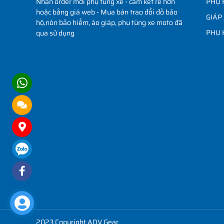
Nhận order mới phụ tùng xe - cam kết rẻ hơn
PHỤ 
hoặc bằng giá web - Mua bán trao đổi đồ bảo
GIÁP
hộ,nón bảo hiểm, áo giáp, phụ tùng xe moto đã
PHỤ 
qua sử dụng
2023 Copyright ADV Gear