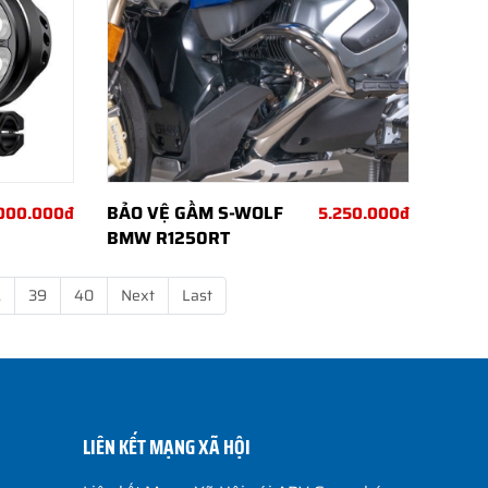
BẢO VỆ GẦM S-WOLF
.000.000đ
5.250.000đ
BMW R1250RT
.
39
40
Next
Last
LIÊN KẾT MẠNG XÃ HỘI