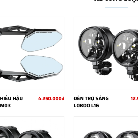
HIẾU HẬU
ĐÈN TRỢ SÁNG
4.250.000đ
12
RM03
LOBOO L16