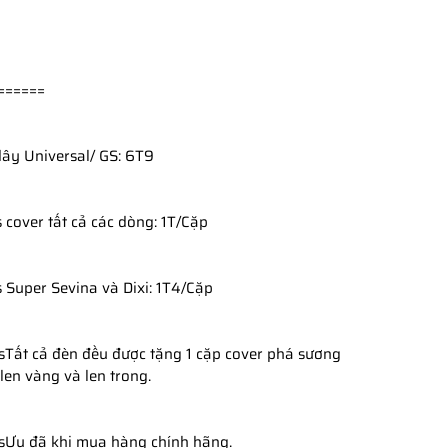
======
dây Universal/ GS: 6T9
 cover tất cả các dòng: 1T/Cặp
 Super Sevina và Dixi: 1T4/Cặp 
Tất cả đèn đều được tặng 1 cặp cover phá sương 
len vàng và len trong.
Ưu đã khi mua hàng chính hãng.