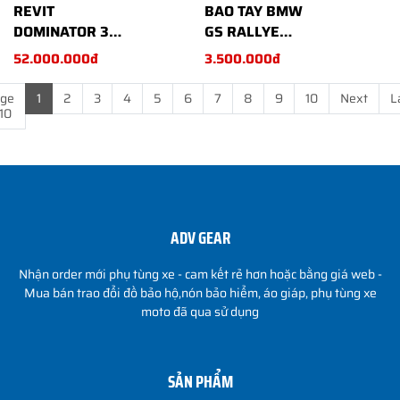
REVIT
BAO TAY BMW
DOMINATOR 3
GS RALLYE
GTX
2022
52.000.000đ
3.500.000đ
ge
1
2
3
4
5
6
7
8
9
10
Next
L
 10
ADV GEAR
Nhận order mới phụ tùng xe - cam kết rẻ hơn hoặc bằng giá web -
Mua bán trao đổi đồ bảo hộ,nón bảo hiểm, áo giáp, phụ tùng xe
moto đã qua sử dụng
SẢN PHẨM