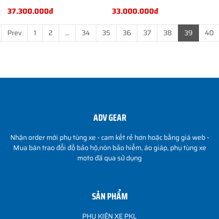
BMW
UNIVERSAL
37.300.000đ
33.000.000đ
R1200/1250 GS
GSA
Prev
1
2
...
34
35
36
37
38
39
40
ADV GEAR
Nhận order mới phụ tùng xe - cam kết rẻ hơn hoặc bằng giá web -
Mua bán trao đổi đồ bảo hộ,nón bảo hiểm, áo giáp, phụ tùng xe
moto đã qua sử dụng
SẢN PHẨM
PHỤ KIỆN XE PKL