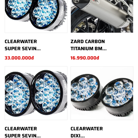
CLEARWATER
ZARD CARBON
SUPER SEVINA
TITANIUM BMW
UNIVERSAL
R1200GS/GSA
33.000.000đ
16.990.000đ
R1250GS/GSA
CLEARWATER
CLEARWATER
SUPER SEVINA
DIXI