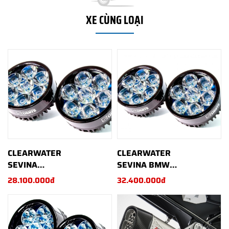
XE CÙNG LOẠI
CLEARWATER
CLEARWATER
SEVINA
SEVINA BMW
UNIVERSAL
R1200/1250 GS
28.100.000đ
32.400.000đ
GSA